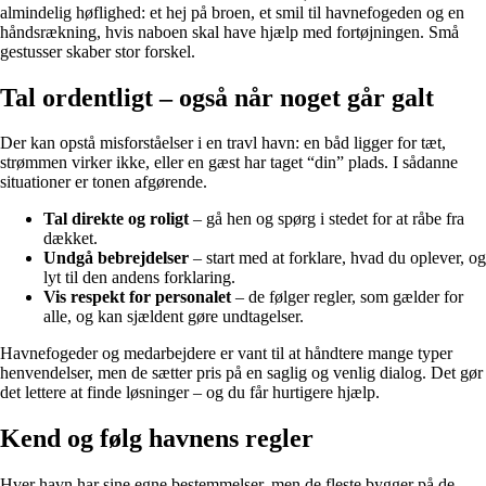
almindelig høflighed: et hej på broen, et smil til havnefogeden og en
håndsrækning, hvis naboen skal have hjælp med fortøjningen. Små
gestusser skaber stor forskel.
Tal ordentligt – også når noget går galt
Der kan opstå misforståelser i en travl havn: en båd ligger for tæt,
strømmen virker ikke, eller en gæst har taget “din” plads. I sådanne
situationer er tonen afgørende.
Tal direkte og roligt
– gå hen og spørg i stedet for at råbe fra
dækket.
Undgå bebrejdelser
– start med at forklare, hvad du oplever, og
lyt til den andens forklaring.
Vis respekt for personalet
– de følger regler, som gælder for
alle, og kan sjældent gøre undtagelser.
Havnefogeder og medarbejdere er vant til at håndtere mange typer
henvendelser, men de sætter pris på en saglig og venlig dialog. Det gør
det lettere at finde løsninger – og du får hurtigere hjælp.
Kend og følg havnens regler
Hver havn har sine egne bestemmelser, men de fleste bygger på de