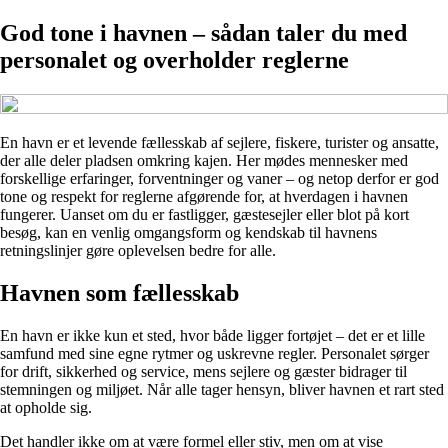
God tone i havnen – sådan taler du med
personalet og overholder reglerne
En havn er et levende fællesskab af sejlere, fiskere, turister og ansatte,
der alle deler pladsen omkring kajen. Her mødes mennesker med
forskellige erfaringer, forventninger og vaner – og netop derfor er god
tone og respekt for reglerne afgørende for, at hverdagen i havnen
fungerer. Uanset om du er fastligger, gæstesejler eller blot på kort
besøg, kan en venlig omgangsform og kendskab til havnens
retningslinjer gøre oplevelsen bedre for alle.
Havnen som fællesskab
En havn er ikke kun et sted, hvor både ligger fortøjet – det er et lille
samfund med sine egne rytmer og uskrevne regler. Personalet sørger
for drift, sikkerhed og service, mens sejlere og gæster bidrager til
stemningen og miljøet. Når alle tager hensyn, bliver havnen et rart sted
at opholde sig.
Det handler ikke om at være formel eller stiv, men om at vise