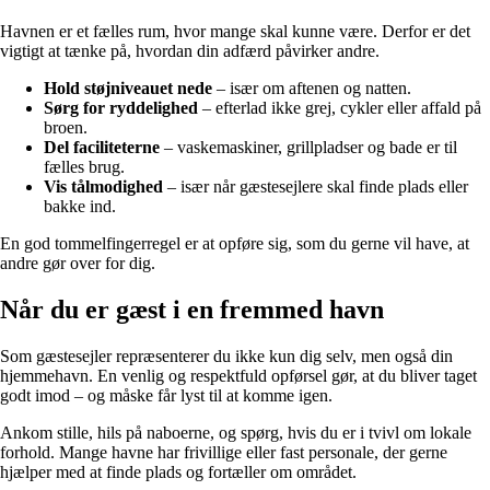
Havnen er et fælles rum, hvor mange skal kunne være. Derfor er det
vigtigt at tænke på, hvordan din adfærd påvirker andre.
Hold støjniveauet nede
– især om aftenen og natten.
Sørg for ryddelighed
– efterlad ikke grej, cykler eller affald på
broen.
Del faciliteterne
– vaskemaskiner, grillpladser og bade er til
fælles brug.
Vis tålmodighed
– især når gæstesejlere skal finde plads eller
bakke ind.
En god tommelfingerregel er at opføre sig, som du gerne vil have, at
andre gør over for dig.
Når du er gæst i en fremmed havn
Som gæstesejler repræsenterer du ikke kun dig selv, men også din
hjemmehavn. En venlig og respektfuld opførsel gør, at du bliver taget
godt imod – og måske får lyst til at komme igen.
Ankom stille, hils på naboerne, og spørg, hvis du er i tvivl om lokale
forhold. Mange havne har frivillige eller fast personale, der gerne
hjælper med at finde plads og fortæller om området.