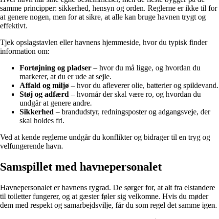
samme principper: sikkerhed, hensyn og orden. Reglerne er ikke til for
at genere nogen, men for at sikre, at alle kan bruge havnen trygt og
effektivt.
Tjek opslagstavlen eller havnens hjemmeside, hvor du typisk finder
information om:
Fortøjning og pladser
– hvor du må ligge, og hvordan du
markerer, at du er ude at sejle.
Affald og miljø
– hvor du afleverer olie, batterier og spildevand.
Støj og adfærd
– hvornår der skal være ro, og hvordan du
undgår at genere andre.
Sikkerhed
– brandudstyr, redningsposter og adgangsveje, der
skal holdes fri.
Ved at kende reglerne undgår du konflikter og bidrager til en tryg og
velfungerende havn.
Samspillet med havnepersonalet
Havnepersonalet er havnens rygrad. De sørger for, at alt fra elstandere
til toiletter fungerer, og at gæster føler sig velkomne. Hvis du møder
dem med respekt og samarbejdsvilje, får du som regel det samme igen.