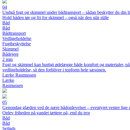
04
Undgå fugt og skimmel under bådtransport – sådan beskytter du din 
Hold båden tør og fri for skimmel – også når den står stille
Båd
Båd
Bådtransport
Vedligeholdelse
Fugtbeskyttelse
Skimmel
Bådejere
2 min
Fugt og skimmel kan hurtigt ødelægge både komfort og materialer, når 
vedligeholdelse, så den forbliver i topform hele sæsonen.
Lærke Rasmussen
Lærke
Rasmussen
05
Genopdag glæden ved de nære bådoplevelser – eventyret venter lige 
Oplev friheden på vandet tættere på, end du tror
Båd
Båd
Sejlads