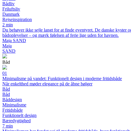
Bådliv
Friluftsliv
Danmark
Rejseinspiration
2 min
Du behøver ikke sejle langt for at finde eventyret. De danske kyster
bådoplevelser – og mærk følelsen af ferie lige uden for havnen.
Maja SAND
Maja
SAND
Båd
01
Minimalisme på vandet: Funktionelt design i moderne fritidsbåde
Når enkelthed møder elegance på de åbne bølger
Båd
Båd
Båddesign
Minimalisme
Fritidsbåde
Funktionelt design
Bæredygtighed
7 min