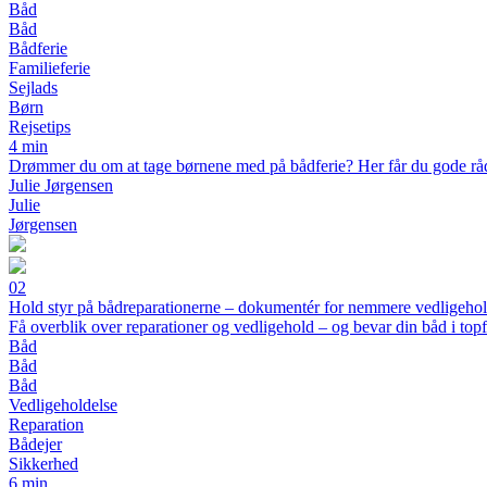
Båd
Båd
Bådferie
Familieferie
Sejlads
Børn
Rejsetips
4 min
Drømmer du om at tage børnene med på bådferie? Her får du gode råd ti
Julie Jørgensen
Julie
Jørgensen
02
Hold styr på bådreparationerne – dokumentér for nemmere vedligehol
Få overblik over reparationer og vedligehold – og bevar din båd i top
Båd
Båd
Båd
Vedligeholdelse
Reparation
Bådejer
Sikkerhed
6 min