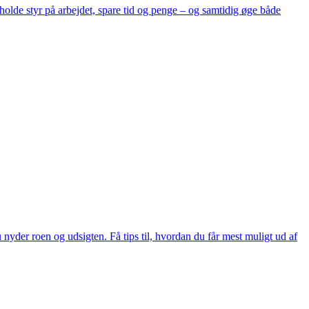
lde styr på arbejdet, spare tid og penge – og samtidig øge både
nyder roen og udsigten. Få tips til, hvordan du får mest muligt ud af