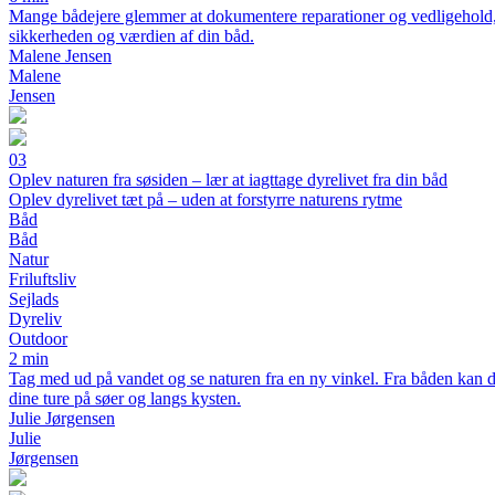
Mange bådejere glemmer at dokumentere reparationer og vedligehold, 
sikkerheden og værdien af din båd.
Malene Jensen
Malene
Jensen
03
Oplev naturen fra søsiden – lær at iagttage dyrelivet fra din båd
Oplev dyrelivet tæt på – uden at forstyrre naturens rytme
Båd
Båd
Natur
Friluftsliv
Sejlads
Dyreliv
Outdoor
2 min
Tag med ud på vandet og se naturen fra en ny vinkel. Fra båden kan du 
dine ture på søer og langs kysten.
Julie Jørgensen
Julie
Jørgensen