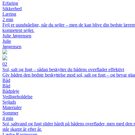
Erfaring
Sikkerhed
Læring
2 min
Fejl er uundgåelige, når du sejler – men de kan blive din bedste læremes
kompetent sejler.
Julie Jørgensen
Julie
Jørgensen
02
Sol, salt og fugt – sådan beskytter du bådens overflader effektivt
Giv båden den bedste beskyttelse mod sol, salt og fugt – og bevar gl
Båd
Båd
Bådpleje
Vedligeholdelse
Sejlads
Materialer
Sommer
4 min
Sol, saltvand og fugt slider hårdt på bådens overflader, men med den re
står skarpt år efter år.
Lærke Rasmussen