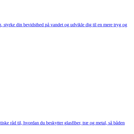
ng, styrke din bevidsthed på vandet og udvikle dig til en mere tryg og
iske råd til, hvordan du beskytter glasfiber, træ og metal, så båden