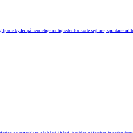
 og fjorde byder på uendelige muligheder for korte sejlture, spontane 