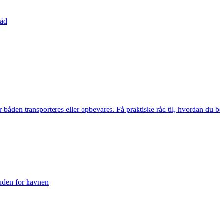
båd
båden transporteres eller opbevares. Få praktiske råd til, hvordan du 
uden for havnen