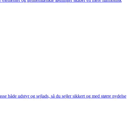
ærre elementer og gennemtænkte løsninger skaber en mere harmonisk
passe både udstyr og sejlads, så du sejler sikkert og med større nydelse