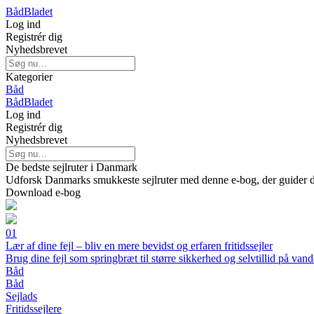
Båd
Bladet
Log ind
Registrér dig
Nyhedsbrevet
Kategorier
Båd
Båd
Bladet
Log ind
Registrér dig
Nyhedsbrevet
De bedste sejlruter i Danmark
Udforsk Danmarks smukkeste sejlruter med denne e-bog, der guider dig t
Download e-bog
01
Lær af dine fejl – bliv en mere bevidst og erfaren fritidssejler
Brug dine fejl som springbræt til større sikkerhed og selvtillid på vand
Båd
Båd
Sejlads
Fritidssejlere