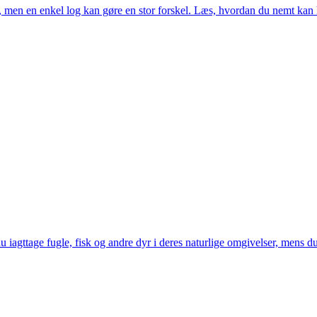
men en enkel log kan gøre en stor forskel. Læs, hvordan du nemt kan ho
iagttage fugle, fisk og andre dyr i deres naturlige omgivelser, mens du 