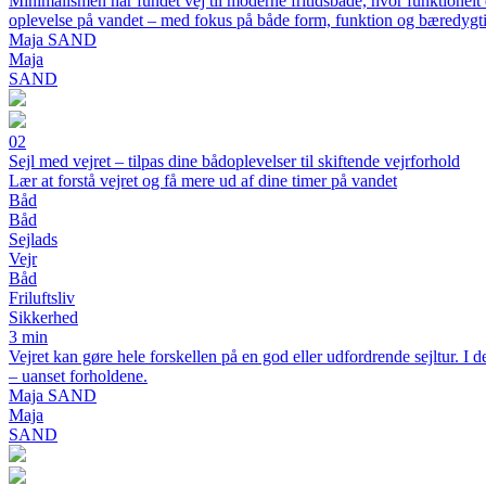
Minimalismen har fundet vej til moderne fritidsbåde, hvor funktionel
oplevelse på vandet – med fokus på både form, funktion og bæredygt
Maja SAND
Maja
SAND
02
Sejl med vejret – tilpas dine bådoplevelser til skiftende vejrforhold
Lær at forstå vejret og få mere ud af dine timer på vandet
Båd
Båd
Sejlads
Vejr
Båd
Friluftsliv
Sikkerhed
3 min
Vejret kan gøre hele forskellen på en god eller udfordrende sejltur. I d
– uanset forholdene.
Maja SAND
Maja
SAND