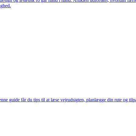
t design og æstetisk ro går hånd i hånd. Artiklen udforsker, hvordan f
ighed.
enne guide får du tips til at læse vejrudsigten, planlægge din rute og til