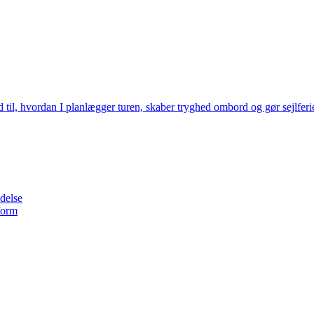
l, hvordan I planlægger turen, skaber tryghed ombord og gør sejlferien
delse
form