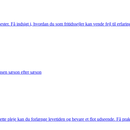
ter. Få indsigt i, hvordan du som fritidssejler kan vende fejl til erfari
ansen sæson efter sæson
tte pleje kan du forlænge levetiden og bevare et flot udseende. Få prakt