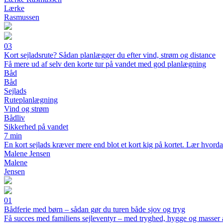
Lærke
Rasmussen
03
Kort sejladsrute? Sådan planlægger du efter vind, strøm og distance
Få mere ud af selv den korte tur på vandet med god planlægning
Båd
Båd
Sejlads
Ruteplanlægning
Vind og strøm
Bådliv
Sikkerhed på vandet
7 min
En kort sejlads kræver mere end blot et kort kig på kortet. Lær hvordan
Malene Jensen
Malene
Jensen
01
Bådferie med børn – sådan gør du turen både sjov og tryg
Få succes med familiens sejleventyr – med tryghed, hygge og masser