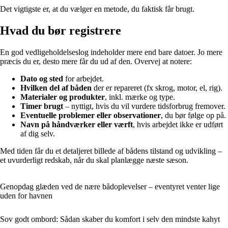
Det vigtigste er, at du vælger en metode, du faktisk får brugt.
Hvad du bør registrere
En god vedligeholdelseslog indeholder mere end bare datoer. Jo mere
præcis du er, desto mere får du ud af den. Overvej at notere:
Dato og sted
for arbejdet.
Hvilken del af båden
der er repareret (fx skrog, motor, el, rig).
Materialer og produkter
, inkl. mærke og type.
Timer brugt
– nyttigt, hvis du vil vurdere tidsforbrug fremover.
Eventuelle problemer eller observationer
, du bør følge op på.
Navn på håndværker eller værft
, hvis arbejdet ikke er udført
af dig selv.
Med tiden får du et detaljeret billede af bådens tilstand og udvikling –
et uvurderligt redskab, når du skal planlægge næste sæson.
Genopdag glæden ved de nære bådoplevelser – eventyret venter lige
uden for havnen
Sov godt ombord: Sådan skaber du komfort i selv den mindste kahyt