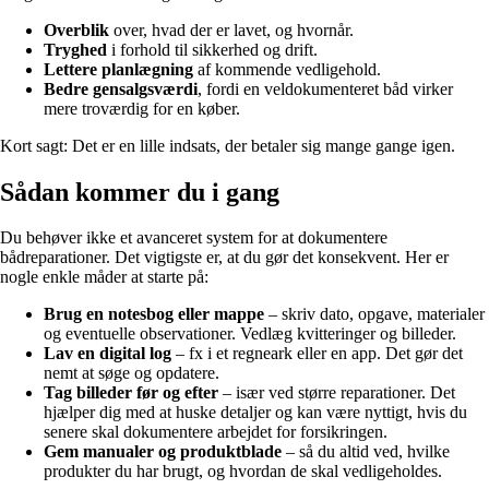
Overblik
over, hvad der er lavet, og hvornår.
Tryghed
i forhold til sikkerhed og drift.
Lettere planlægning
af kommende vedligehold.
Bedre gensalgsværdi
, fordi en veldokumenteret båd virker
mere troværdig for en køber.
Kort sagt: Det er en lille indsats, der betaler sig mange gange igen.
Sådan kommer du i gang
Du behøver ikke et avanceret system for at dokumentere
bådreparationer. Det vigtigste er, at du gør det konsekvent. Her er
nogle enkle måder at starte på:
Brug en notesbog eller mappe
– skriv dato, opgave, materialer
og eventuelle observationer. Vedlæg kvitteringer og billeder.
Lav en digital log
– fx i et regneark eller en app. Det gør det
nemt at søge og opdatere.
Tag billeder før og efter
– især ved større reparationer. Det
hjælper dig med at huske detaljer og kan være nyttigt, hvis du
senere skal dokumentere arbejdet for forsikringen.
Gem manualer og produktblade
– så du altid ved, hvilke
produkter du har brugt, og hvordan de skal vedligeholdes.