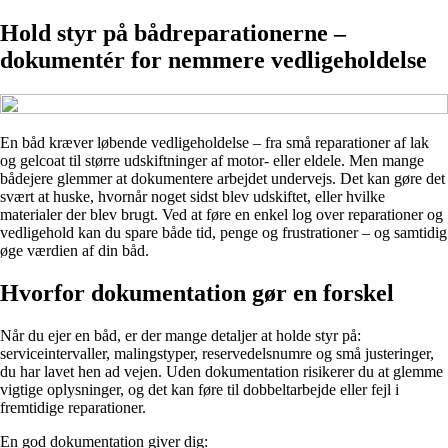
Hold styr på bådreparationerne –
dokumentér for nemmere vedligeholdelse
En båd kræver løbende vedligeholdelse – fra små reparationer af lak
og gelcoat til større udskiftninger af motor- eller eldele. Men mange
bådejere glemmer at dokumentere arbejdet undervejs. Det kan gøre det
svært at huske, hvornår noget sidst blev udskiftet, eller hvilke
materialer der blev brugt. Ved at føre en enkel log over reparationer og
vedligehold kan du spare både tid, penge og frustrationer – og samtidig
øge værdien af din båd.
Hvorfor dokumentation gør en forskel
Når du ejer en båd, er der mange detaljer at holde styr på:
serviceintervaller, malingstyper, reservedelsnumre og små justeringer,
du har lavet hen ad vejen. Uden dokumentation risikerer du at glemme
vigtige oplysninger, og det kan føre til dobbeltarbejde eller fejl i
fremtidige reparationer.
En god dokumentation giver dig: