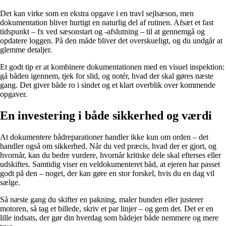
Det kan virke som en ekstra opgave i en travl sejlsæson, men
dokumentation bliver hurtigt en naturlig del af rutinen. Afsæt et fast
tidspunkt – fx ved sæsonstart og -afslutning – til at gennemgå og
opdatere loggen. På den måde bliver det overskueligt, og du undgår at
glemme detaljer.
Et godt tip er at kombinere dokumentationen med en visuel inspektion:
gå båden igennem, tjek for slid, og notér, hvad der skal gøres næste
gang. Det giver både ro i sindet og et klart overblik over kommende
opgaver.
En investering i både sikkerhed og værdi
At dokumentere bådreparationer handler ikke kun om orden – det
handler også om sikkerhed. Når du ved præcis, hvad der er gjort, og
hvornår, kan du bedre vurdere, hvornår kritiske dele skal efterses eller
udskiftes. Samtidig viser en veldokumenteret båd, at ejeren har passet
godt på den – noget, der kan gøre en stor forskel, hvis du en dag vil
sælge.
Så næste gang du skifter en pakning, maler bunden eller justerer
motoren, så tag et billede, skriv et par linjer – og gem det. Det er en
lille indsats, der gør din hverdag som bådejer både nemmere og mere